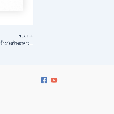
NEXT
ประกาศประกวดราคาจ้างก่อสร้างอาคารสำนักงานเกษตรอำเภอโพนนาแก้ว ตำบลนาแก้ว อำเภอโพนนาแก้ว จังหวัดสกลนคร ด้วยวิธีประกวดราคาอิเล็กทรอนิกส์ (e-bidding)